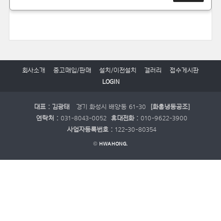
회사소개
중고매입/판매
설치/이전설치
갤러리
접수게시판
LOGIN
대표 : 김광태
경기 화성시 배양동 61-30
[화홍냉동공조]
연락처 :
031-8043-0052
휴대전화 :
010-9622-3900
사업자등록번호 :
122-30-80354
©
HWAHONG.