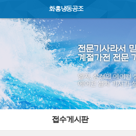
화홍냉동공조
전문기사라서 믿
계절가전 전문 
엘지, 삼성의 에어컨
에어컨 설치 기사가 
접수게시판