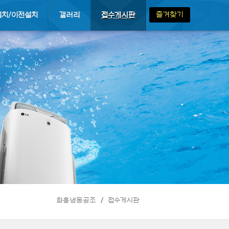
즐겨찾기
설치/이전설치
갤러리
접수게시판
화홍냉동공조
접수게시판