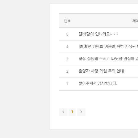
번호
제
찬바람이 안나와요~~~
5
[올바른 컨텐츠 이용을 위한 저작권 
4
항상 성원해 주시고 따뜻한 관심에 
3
운영자 사칭 메일 주의 안내
2
찾아주셔서 감사합니다.
1
1